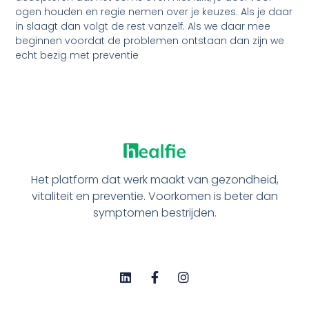
ogen houden en regie nemen over je keuzes. Als je daar
in slaagt dan volgt de rest vanzelf. Als we daar mee
beginnen voordat de problemen ontstaan dan zijn we
echt bezig met preventie
Het platform dat werk maakt van gezondheid,
vitaliteit en preventie. Voorkomen is beter dan
symptomen bestrijden.
L
F
I
i
a
n
n
c
s
k
e
t