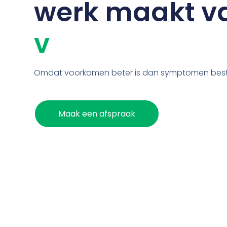
werk maakt v
v
i
t
a
l
i
t
Omdat voorkomen beter is dan symptomen best
Maak een afspraak