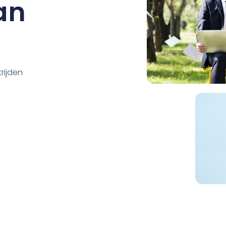
an
rijden