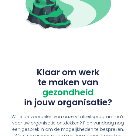
Klaar om werk
te maken van
g
e
z
o
n
d
h
e
i
d
in jouw organisatie?
Wil je de voordelen van onze vitaliteitsprogramma’s
voor uw organisatie ontdekken? Plan vandaag nog
een gesprek in om de mogelijkheden te bespreken.
We kijken ernaar uit om met jou samen te werken